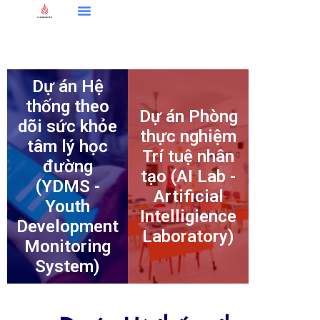
content
Dự án Hệ
thống theo
Dự án Phòng
dõi sức khỏe
thực nghiệm
tâm lý học
Trí tuệ nhân
đường
tạo (AI Lab -
(YDMS -
Artificial
Youth
Intelligience
Development
Laboratory)
Monitoring
System)