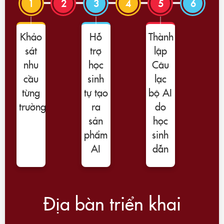
1
2
3
4
5
6
Khảo
Hỗ
Thành
sát
trợ
lập
nhu
học
Câu
cầu
sinh
lạc
từng
tự tạo
bộ AI
trường
ra
do
sản
học
phẩm
sinh
AI
dẫn
Địa bàn triển khai